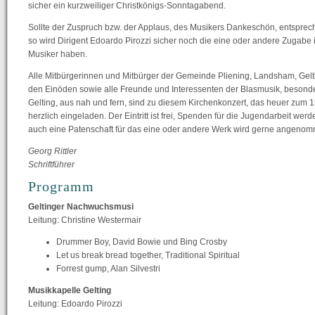
sicher ein kurzweiliger Christkönigs-Sonntagabend.
Sollte der Zuspruch bzw. der Applaus, des Musikers Dankeschön, entsprech
so wird Dirigent Edoardo Pirozzi sicher noch die eine oder andere Zugabe 
Musiker haben.
Alle Mitbürgerinnen und Mitbürger der Gemeinde Pliening, Landsham, Gelt
den Einöden sowie alle Freunde und Interessenten der Blasmusik, besond
Gelting, aus nah und fern, sind zu diesem Kirchenkonzert, das heuer zum 15.
herzlich eingeladen. Der Eintritt ist frei, Spenden für die Jugendarbeit we
auch eine Patenschaft für das eine oder andere Werk wird gerne angeno
Georg Rittler
Schriftführer
Programm
Geltinger Nachwuchsmusi
Leitung: Christine Westermair
Drummer Boy, David Bowie und Bing Crosby
Let us break bread together, Traditional Spiritual
Forrest gump, Alan Silvestri
Musikkapelle Gelting
Leitung: Edoardo Pirozzi