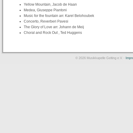
Yellow Mountain, Jacob de Haan
Medea, Giuseppe Piantoni
Music for the fountain arr. Karel Belohoubek
Concerto, Reverberi Pavesi
The Glory of Love arr. Johann de Meij
Choral and Rock Out , Ted Huggens
© 2026 Musikkapelle Gelting e.V. -
Impr